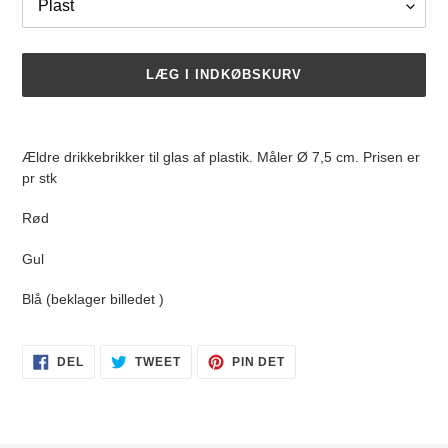
LÆG I INDKØBSKURV
Lægger
produkt
Ældre drikkebrikker til glas af plastik. Måler Ø 7,5 cm. Prisen er
i
pr stk
din
indkøbskurv
Rød
Gul
Blå (beklager billedet )
DEL
TWEET
PIN
DEL
TWEET
PIN DET
PÅ
PÅ
PÅ
FACEBOOK
TWITTER
PINTEREST