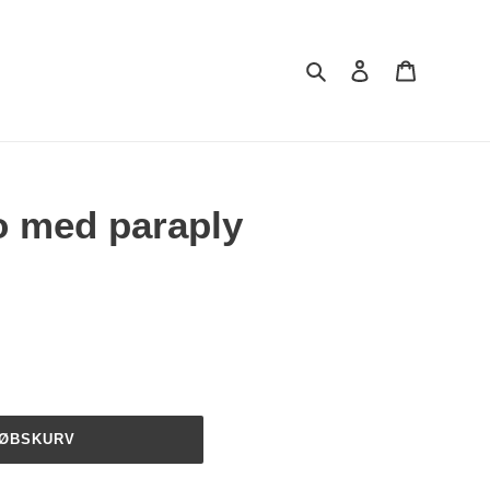
Søg
Log ind
Indkøbsku
o med paraply
KØBSKURV