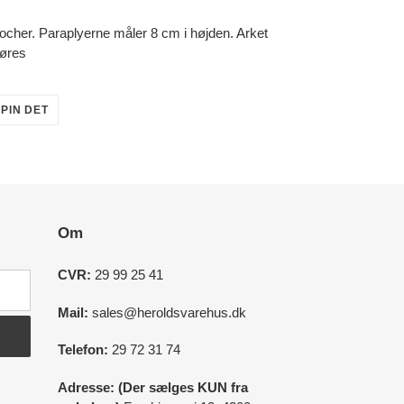
ocher. Paraplyerne måler 8 cm i højden. Arket
gøres
PIN
PIN DET
PÅ
R
PINTEREST
Om
CVR:
29 99 25 41
Mail:
sales@heroldsvarehus.dk
Telefon:
29 72 31 74
Adresse: (Der sælges KUN fra