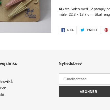
Lægger
produkt
Ark fra Sølco med 12 paraply br
i
måler 22,3 x 18,7 cm. Skal ren
din
indkøbskurv
DEL
TWEET
DEL
TWEET
PÅ
PÅ
FACEBOOK
TWITTE
vejslinks
Nyhedsbrev
elsvilkår
rien
ABONNÉR
akt