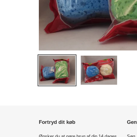
Fortryd dit køb
Gen
Ønsker du at gøre brug af din 14 dages
Søg