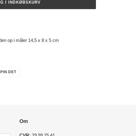
G I INDKØBSKURV
den op i måler 14,5 x 8 x 5 cm
PIN
PIN DET
PÅ
R
PINTEREST
Om
CVR:
29 99 25 41