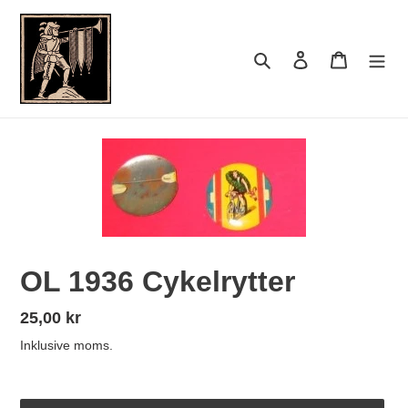
Gå
til
indhold
Søg
Log ind
Indkøbsk
OL 1936 Cykelrytter
Normalpris
25,00 kr
Inklusive moms.