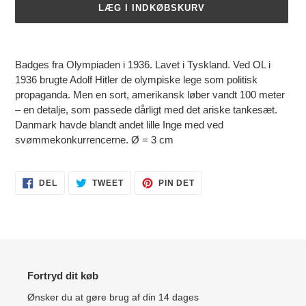
LÆG I INDKØBSKURV
Lægger
produkt
Badges fra Olympiaden i 1936. Lavet i Tyskland. Ved OL i
i
1936 brugte Adolf Hitler de olympiske lege som politisk
din
propaganda. Men en sort, amerikansk løber vandt 100 meter
indkøbskurv
– en detalje, som passede dårligt med det ariske tankesæt.
Danmark havde blandt andet lille Inge med ved
svømmekonkurrencerne. Ø = 3 cm
DEL
TWEET
PIN
DEL
TWEET
PIN DET
PÅ
PÅ
PÅ
FACEBOOK
TWITTER
PINTEREST
Fortryd dit køb
Ønsker du at gøre brug af din 14 dages