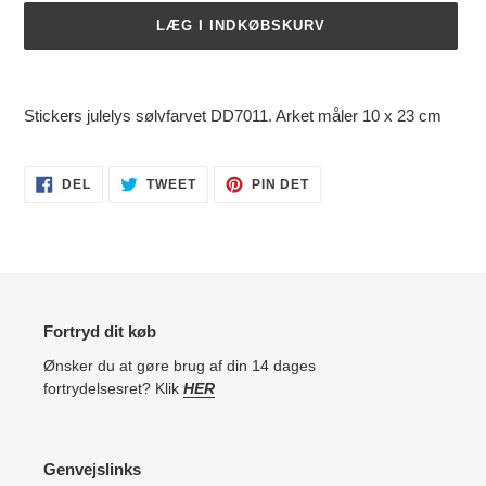
LÆG I INDKØBSKURV
Lægger
produkt
Stickers julelys sølvfarvet DD7011. Arket måler 10 x 23 cm
i
din
indkøbskurv
DEL
TWEET
PIN
DEL
TWEET
PIN DET
PÅ
PÅ
PÅ
FACEBOOK
TWITTER
PINTEREST
Fortryd dit køb
Ønsker du at gøre brug af din 14 dages
fortrydelsesret? Klik
HER
Genvejslinks