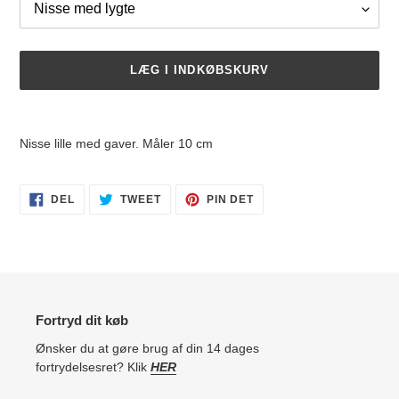
LÆG I INDKØBSKURV
Lægger
produkt
Nisse lille med gaver. Måler 10 cm
i
din
indkøbskurv
DEL
TWEET
PIN
DEL
TWEET
PIN DET
PÅ
PÅ
PÅ
FACEBOOK
TWITTER
PINTEREST
Fortryd dit køb
Ønsker du at gøre brug af din 14 dages
fortrydelsesret? Klik
HER