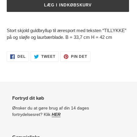
LÆG I INDKØBSKURV
Lægger
produkt
Stort skjold guldbryllup til æresport med teksten “TILLYKKE”
i
på og sløjfe og laurbærblade. B = 33,7 cm H = 42 cm
din
indkøbskurv
DEL
TWEET
PIN
DEL
TWEET
PIN DET
PÅ
PÅ
PÅ
FACEBOOK
TWITTER
PINTEREST
Fortryd dit køb
Ønsker du at gøre brug af din 14 dages
fortrydelsesret? Klik
HER